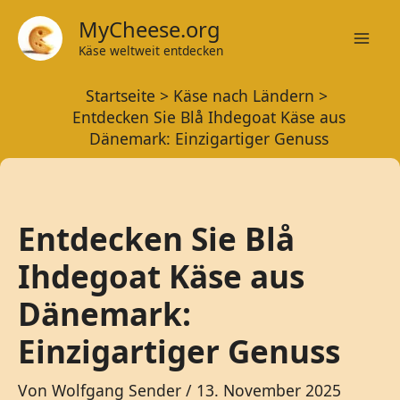
Zum
MyCheese.org
Inhalt
Käse weltweit entdecken
Mai
springen
Startseite
Käse nach Ländern
Men
Entdecken Sie Blå Ihdegoat Käse aus
Dänemark: Einzigartiger Genuss
Entdecken Sie Blå
Ihdegoat Käse aus
Dänemark:
Einzigartiger Genuss
Von
Wolfgang Sender
/
13. November 2025