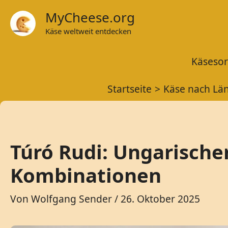
Zum
MyCheese.org
Inhalt
Käse weltweit entdecken
springen
Käsesor
Startseite
Käse nach Lä
Túró Rudi: Ungarisch
Kombinationen
Von
Wolfgang Sender
/
26. Oktober 2025