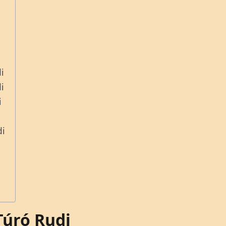
i
i
i
di
úró Rudi