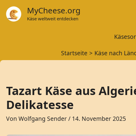
Zum
MyCheese.org
Inhalt
Käse weltweit entdecken
springen
Käsesor
Startseite
Käse nach Län
Tazart Käse aus Algeri
Delikatesse
Von
Wolfgang Sender
/
14. November 2025