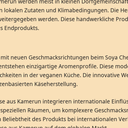
merun werden meist in kleinen Dorfgemeinschafte
 lokalen Zutaten und Klimabedingungen. Die Hers
eitergegeben werden. Diese handwerkliche Produ
es Endprodukts.
n mit neuen Geschmacksrichtungen beim Soya Ch
ntstehen einzigartige Aromenprofile. Diese mode
keiten in der veganen Küche. Die innovative We
nzenbasierten Käseherstellung.
 aus Kamerun integrieren internationale Einflüs
in speziellen Räumen, um komplexere Geschmacksn
Beliebtheit des Produkts bei internationalen Ver
eese aus Kamerun auf dem globalen Markt.