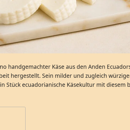
o handgemachter Käse aus den Anden Ecuadors. D
beit hergestellt. Sein milder und zugleich würzi
e ein Stück ecuadorianische Käsekultur mit die