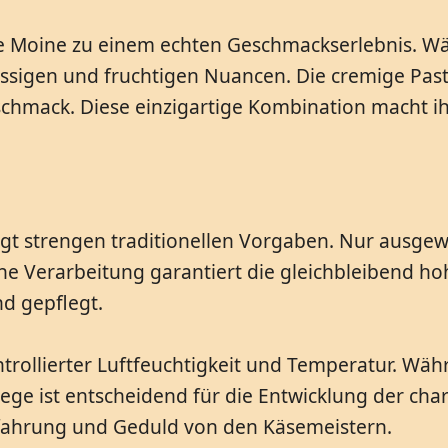
e Moine zu einem echten Geschmackserlebnis. W
 nussigen und fruchtigen Nuancen. Die cremige Pa
hmack. Diese einzigartige Kombination macht ihn 
lgt strengen traditionellen Vorgaben. Nur ausge
he Verarbeitung garantiert die gleichbleibend ho
nd gepflegt.
ontrollierter Luftfeuchtigkeit und Temperatur. Wä
ge ist entscheidend für die Entwicklung der cha
rfahrung und Geduld von den Käsemeistern.