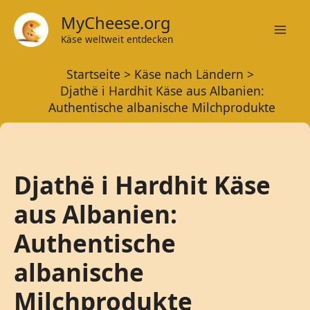
Zum
MyCheese.org
Inhalt
Käse weltweit entdecken
Mai
springen
Startseite
Käse nach Ländern
Men
Djathë i Hardhit Käse aus Albanien:
Authentische albanische Milchprodukte
Djathë i Hardhit Käse
aus Albanien:
Authentische
albanische
Milchprodukte