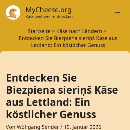
Zum
MyCheese.org
Inhalt
Käse weltweit entdecken
Mai
springen
Startseite
Käse nach Ländern
Men
Entdecken Sie Biezpiena sieriņš Käse aus
Lettland: Ein köstlicher Genuss
Entdecken Sie
Biezpiena sieriņš Käse
aus Lettland: Ein
köstlicher Genuss
Von
Wolfgang Sender
/
19. Januar 2026