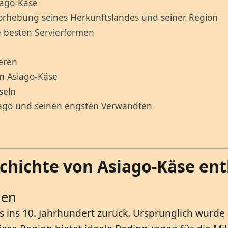
iago-Käse
vorhebung seines Herkunftslandes und seiner Region
 besten Servierformen
eren
n Asiago-Käse
seln
iago und seinen engsten Verwandten
hichte von Asiago-Käse ent
ien
bis ins 10. Jahrhundert zurück. Ursprünglich wurd