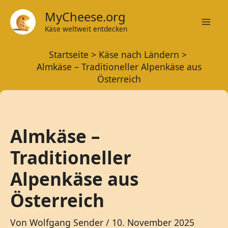
Zum
MyCheese.org
Inhalt
Käse weltweit entdecken
Mai
springen
Startseite
Käse nach Ländern
Men
Almkäse – Traditioneller Alpenkäse aus
Österreich
Almkäse –
Traditioneller
Alpenkäse aus
Österreich
Von
Wolfgang Sender
/
10. November 2025